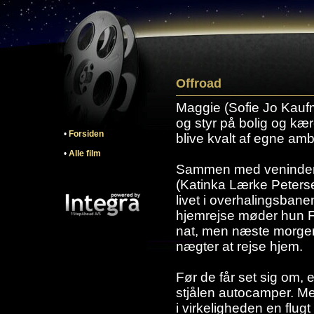
Offroad
Maggie (Sofie Jo Kaufm
og styr på bolig og kæ
•
Forsiden
blive kvalt af egne am
•
Alle film
Sammen med venindern
(Katinka Lærke Petersen
livet i overhalingsbanen
hjemrejse møder hun F
nat, men næste morgen
nægter at rejse hjem.
Før de får set sig om, 
stjålen autocamper. Me
i virkeligheden en flug