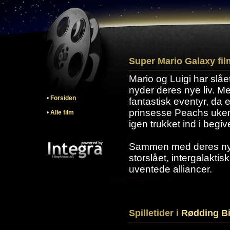
Super Mario Galaxy fil
Mario og Luigi har slåe
nyder deres nye liv. Men
•
Forsiden
fantastisk eventyr, da 
prinsesse Peachs ukend
•
Alle film
igen trukket ind i beg
Sammen med deres ny
storslået, intergalakt
uventede alliancer.
Spilletider i
Rødding B