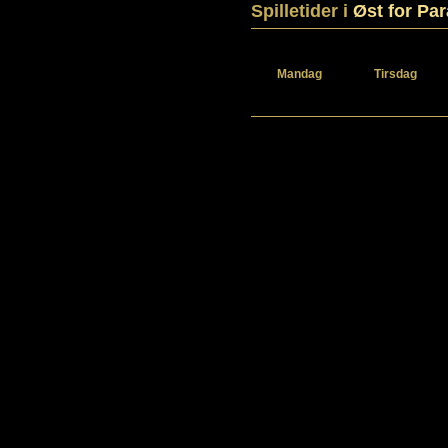
Spilletider i
Øst for Par
Mandag
Tirsdag