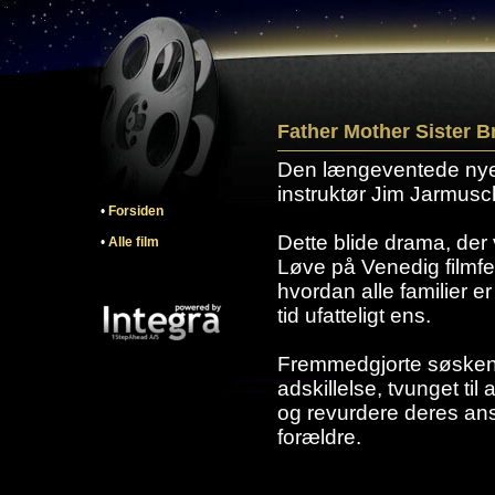
Father Mother Sister B
Den længeventede nye f
instruktør Jim Jarmusc
•
Forsiden
Dette blide drama, der
•
Alle film
Løve på Venedig filmfest
hvordan alle familier 
tid ufatteligt ens.
Fremmedgjorte søskend
adskillelse, tvunget ti
og revurdere deres anst
forældre.