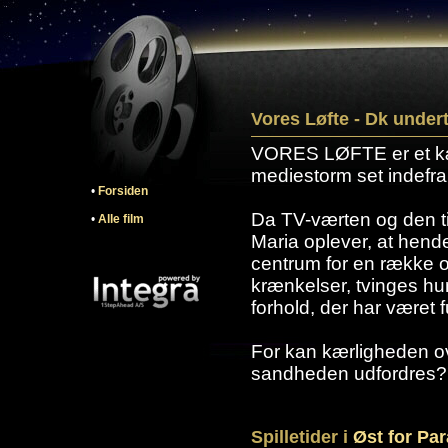
Vores Løfte - Dk under
VORES LØFTE er et k
mediestorm set indefra
•
Forsiden
Da TV-værten og den t
•
Alle film
Maria oplever, at hende
centrum for en række o
krænkelser, tvinges hun
forhold, der har været 
For kan kærligheden ov
sandheden udfordres?
Spilletider i
Øst for Par