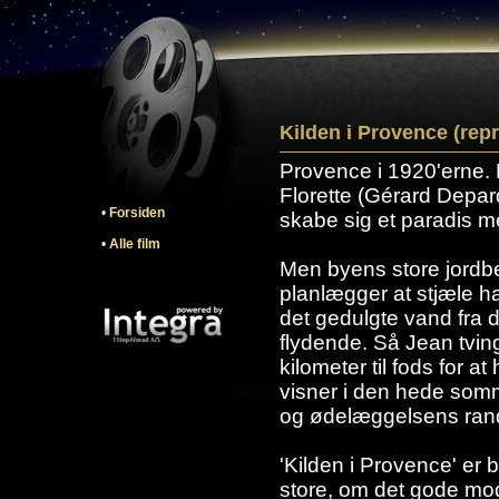
Kilden i Provence (rep
Provence i 1920'erne.
Florette (Gérard Depar
•
Forsiden
skabe sig et paradis med
•
Alle film
Men byens store jordb
planlægger at stjæle h
det gedulgte vand fra 
flydende. Så Jean tvinge
kilometer til fods for 
visner i den hede som
og ødelæggelsens ran
'Kilden i Provence' er
store, om det gode mod