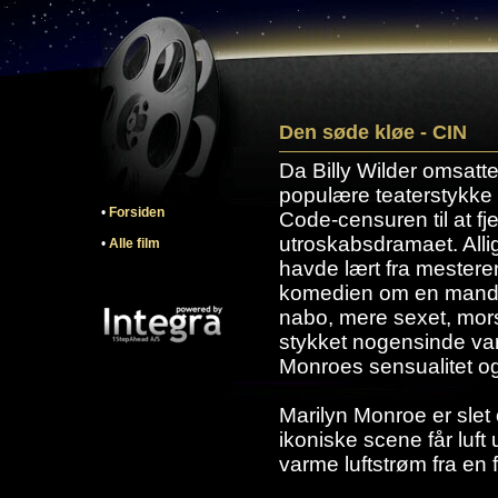
Den søde kløe - CIN
Da Billy Wilder omsat
populære teaterstykke t
•
Forsiden
Code-censuren til at fj
utroskabsdramaet. Alli
•
Alle film
havde lært fra mestere
komedien om en mand, d
nabo, mere sexet, mo
stykket nogensinde var
Monroes sensualitet og
Marilyn Monroe er slet o
ikoniske scene får luft 
varme luftstrøm fra en f