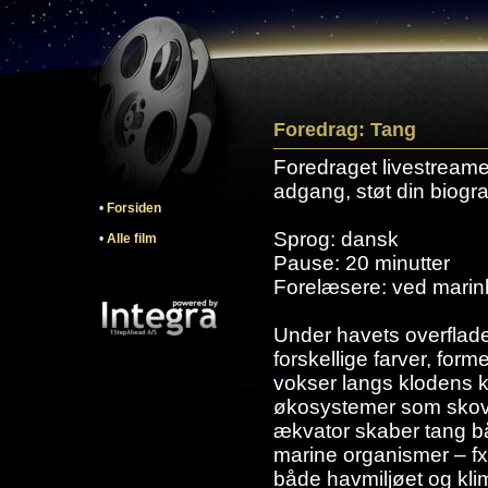
Foredrag: Tang
Foredraget livestreames
adgang, støt din biogra
•
Forsiden
Sprog: dansk
•
Alle film
Pause: 20 minutter
Forelæsere: ved marin
Under havets overflade
forskellige farver, for
vokser langs klodens ky
økosystemer som skovene
ækvator skaber tang b
marine organismer – fx 
både havmiljøet og klim