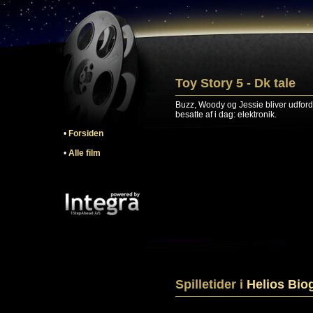
Toy Story 5 - Dk tale
Buzz, Woody og Jessie bliver udfordre
besatte af i dag: elektronik.
•
Forsiden
•
Alle film
Spilletider i
Helios Bio