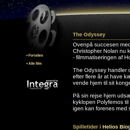
The Odyssey
Ovenpå succesen med '
Christopher Nolan nu k
•
Forsiden
- filmmatiseringen af 
•
Alle film
The Odyssey handler 
efter flere år at have 
vende hjem til sit kong
På sin rejse hjem udsætt
kyklopen Polyfemos til 
igen kan forenes med 
Spilletider i
Helios Bio