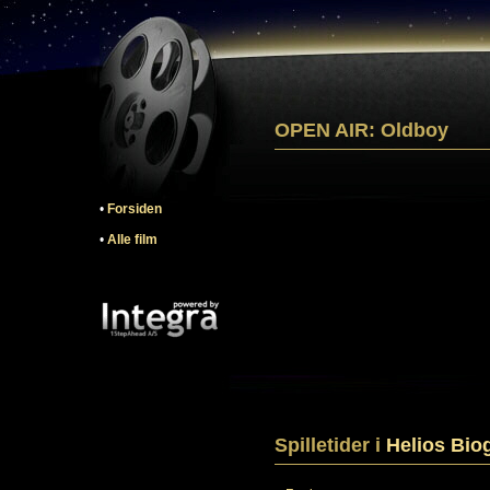
OPEN AIR: Oldboy
•
Forsiden
•
Alle film
Spilletider i
Helios Bio