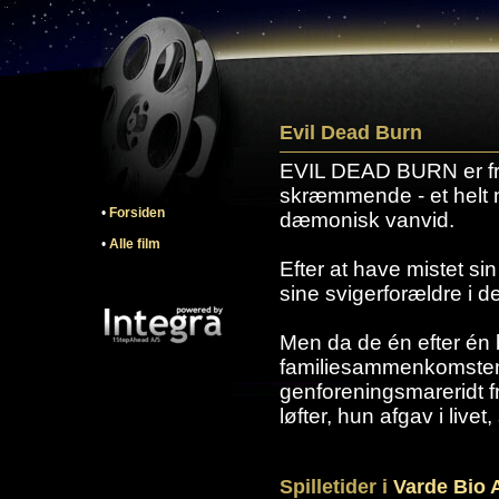
Evil Dead Burn
EVIL DEAD BURN er fra
skræmmende - et helt n
•
Forsiden
dæmonisk vanvid.
•
Alle film
Efter at have mistet s
sine svigerforældre i d
Men da de én efter én b
familiesammenkomsten u
genforeningsmareridt f
løfter, hun afgav i live
Spilletider i
Varde Bio 