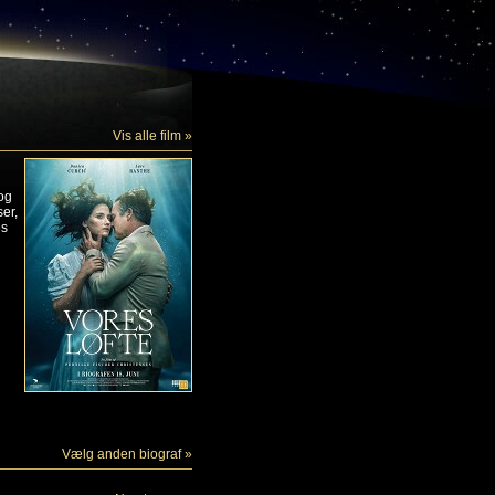
Vis alle film »
og
er,
es
Vælg anden biograf »