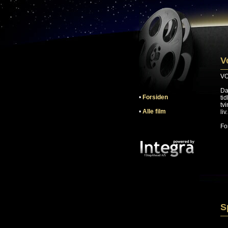
V
VO
Da
•
Forsiden
ti
tv
•
Alle film
liv.
Fo
S