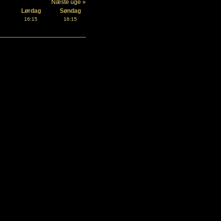
Næste uge »
Lørdag
Søndag
16:15
16:15