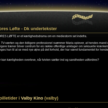
ores Løfte - Dk undertekster
RES LØFTE er et kærlighedsdrama om en mediestorm set indefra.
 TV-værten og den tidligere professionel svømmer Maria oplever, at hendes mand 
dligere træner bliver centrum for en række offentlige anklager om seksuelle krænkels
inges hun til at se med nye øjne på det forhold, der har været fundamentet for hend
r kan kærligheden overleve, når tvivlen sætter ind og sandheden udfordres?
pilletider i
Valby Kino
(valby)