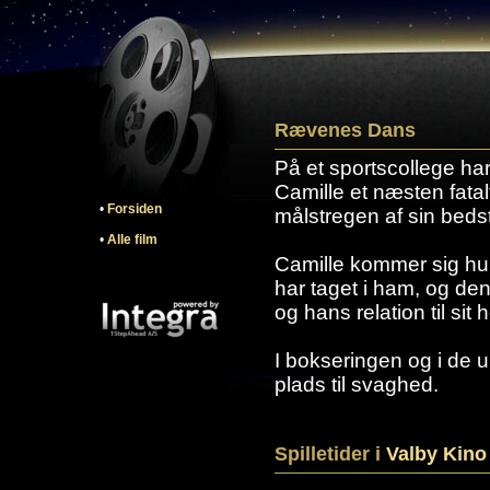
Rævenes Dans
På et sportscollege ha
Camille et næsten fatal
•
Forsiden
målstregen af sin beds
•
Alle film
Camille kommer sig hur
har taget i ham, og d
og hans relation til sit h
I bokseringen og i de
plads til svaghed.
Spilletider i
Valby Kino