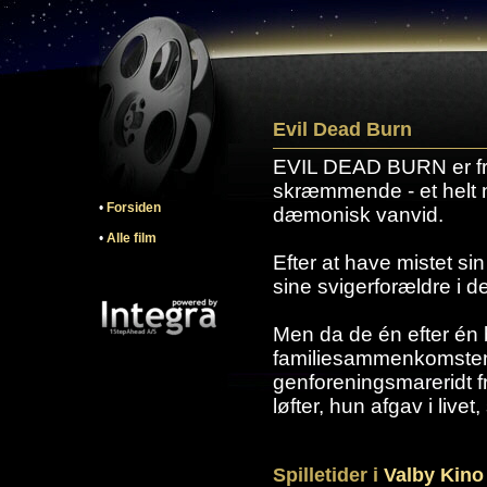
Evil Dead Burn
EVIL DEAD BURN er fra
skræmmende - et helt n
•
Forsiden
dæmonisk vanvid.
•
Alle film
Efter at have mistet s
sine svigerforældre i d
Men da de én efter én b
familiesammenkomsten u
genforeningsmareridt f
løfter, hun afgav i live
Spilletider i
Valby Kino