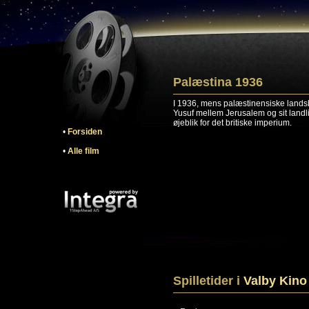
Palæstina 1936
I 1936, mens palæstinensiske landsby
Yusuf mellem Jerusalem og sit landl
øjeblik for det britiske imperium.
•
Forsiden
•
Alle film
Spilletider i
Valby Kino