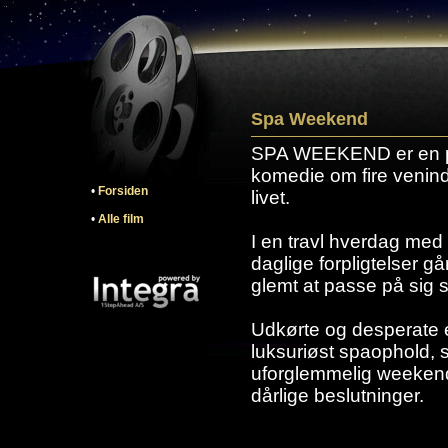
Spa Weekend
SPA WEEKEND er en pi
komedie om fire venind
•
Forsiden
livet.
•
Alle film
I en travl hverdag med k
daglige forpligtelser gå
glemt at passe på sig 
Udkørte og desperate ef
luksuriøst spaophold, so
uforglemmelig weekend 
dårlige beslutninger.