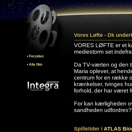
Vores Løfte - Dk under
VORES LØFTE er et k
mediestorm set indefra
•
Forsiden
Da TV-værten og den t
•
Alle film
Maria oplever, at hende
centrum for en række o
krænkelser, tvinges hun
forhold, der har været 
For kan kærligheden ov
sandheden udfordres?
Spilletider i
ATLAS Bio