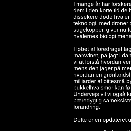
I mange år har forskere
dem i den korte tid de 
dissekere døde hvaler 
teknologi, med droner
sugekopper, giver nu f
hvalernes biologi mens 
I løbet af foredraget t
marsvinet, på jagt i 
vi at forstå hvordan ve
mens den jager på mer
hvordan en grønlandshv
milliarder af bittesmå 
pukkelhvalsmor kan fød
Undervejs vil vi også k
bæredygtig sameksiste
forandring.
Dette er en opdateret 