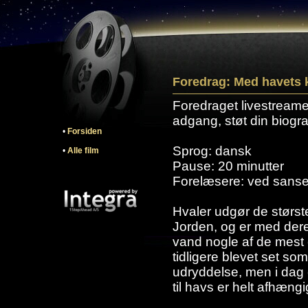
Foredrag: Med havets 
Foredraget livestreames
adgang, støt din biogra
•
Forsiden
Sprog: dansk
•
Alle film
Pause: 20 minutter
Forelæsere: ved sanse
Hvaler udgør de størst
Jorden, og er med deres 
vand nogle af de mest
tidligere blevet set so
udryddelse, men i dag 
til havs er helt afhæng