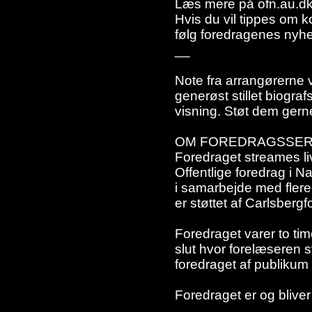
Læs mere på ofn.au.dk
Hvis du vil tippes om
følg foredragenes nyhe
__
Note fra arrangørerne v
generøst stillet biograf
visning. Støt dem gern
OM FOREDRAGSSER
Foredraget streames liv
Offentlige foredrag i 
i samarbejde med flere
er støttet af Carlsbergf
Foredraget varer to tim
slut hvor forelæseren 
foredraget af publikum
Foredraget er og bliver 