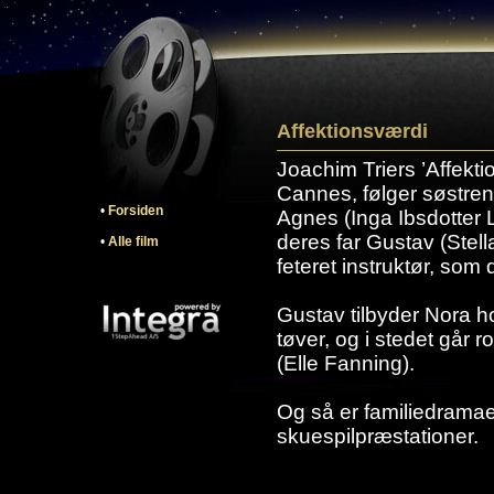
Affektionsværdi
Joachim Triers ’Affekti
Cannes, følger søstre
•
Forsiden
Agnes (Inga Ibsdotter 
deres far Gustav (Stel
•
Alle film
feteret instruktør, so
Gustav tilbyder Nora ho
tøver, og i stedet går r
(Elle Fanning).
Og så er familiedramaet
skuespilpræstationer.