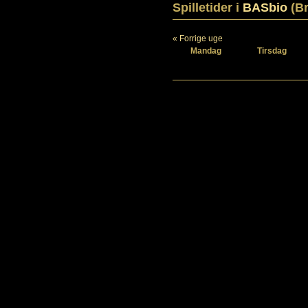
Spilletider i
BASbio
(Br
« Forrige uge
Mandag
Tirsdag