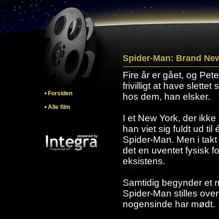
Spider-Man: Brand New
Fire år er gået, og Pete
frivilligt at have slette
•
Forsiden
hos dem, han elsker.
•
Alle film
I et New York, der ikk
han viet sig fuldt ud ti
Spider-Man. Men i takt
det en uventet fysisk f
eksistens.
Samtidig begynder et m
Spider-Man stilles over
nogensinde har mødt.