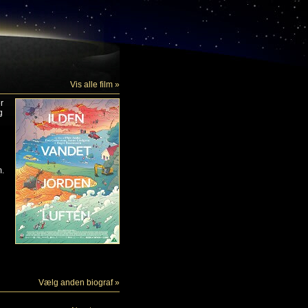
Vis alle film »
r
g
m.
Vælg anden biograf »