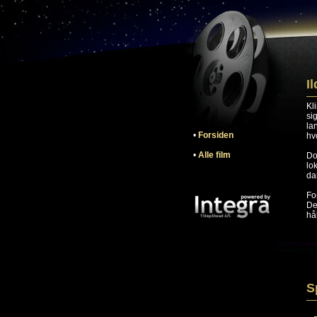
I
Kl
si
la
•
Forsiden
hvo
•
Alle film
Do
lo
da
Fo
De
hå
S