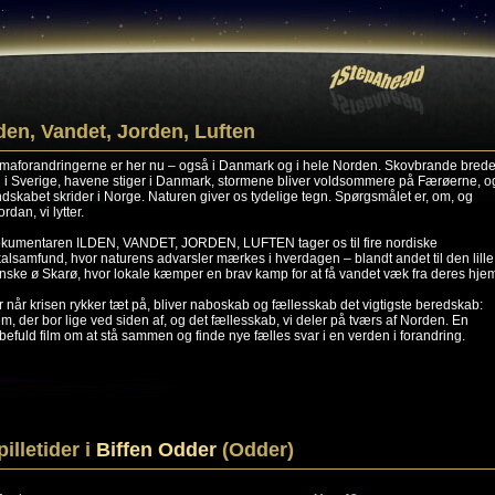
lden, Vandet, Jorden, Luften
imaforandringerne er her nu – også i Danmark og i hele Norden. Skovbrande brede
g i Sverige, havene stiger i Danmark, stormene bliver voldsommere på Færøerne, o
ndskabet skrider i Norge. Naturen giver os tydelige tegn. Spørgsmålet er, om, og
rdan, vi lytter.
kumentaren ILDEN, VANDET, JORDEN, LUFTEN tager os til fire nordiske
kalsamfund, hvor naturens advarsler mærkes i hverdagen – blandt andet til den lille
nske ø Skarø, hvor lokale kæmper en brav kamp for at få vandet væk fra deres hje
r når krisen rykker tæt på, bliver naboskab og fællesskab det vigtigste beredskab:
m, der bor lige ved siden af, og det fællesskab, vi deler på tværs af Norden. En
befuld film om at stå sammen og finde nye fælles svar i en verden i forandring.
pilletider i
Biffen Odder
(Odder)