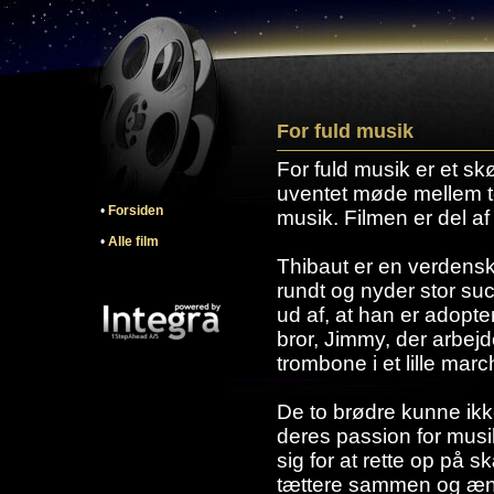
For fuld musik
For fuld musik er et s
uventet møde mellem t
•
Forsiden
musik. Filmen er del a
•
Alle film
Thibaut er en verdenske
rundt og nyder stor suc
ud af, at han er adopte
bror, Jimmy, der arbejd
trombone i et lille marc
De to brødre kunne ikk
deres passion for musik
sig for at rette op på
tættere sammen og ændr