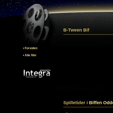
B-Tween Bif
•
Forsiden
•
Alle film
Spilletider i
Biffen Odd