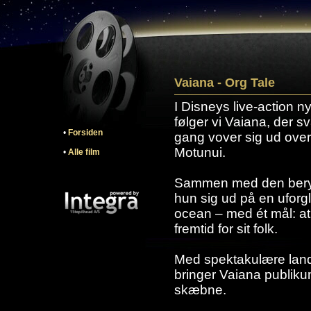
Vaiana - Org Tale
I Disneys live-action n
følger vi Vaiana, der s
•
Forsiden
gang vover sig ud over
Motunui.
•
Alle film
Sammen med den beryg
hun sig ud på en uforg
ocean – med ét mål: at
fremtid for sit folk.
Med spektakulære land
bringer Vaiana publiku
skæbne.