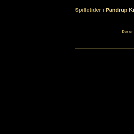
Spilletider i
Pandrup K
Der er 