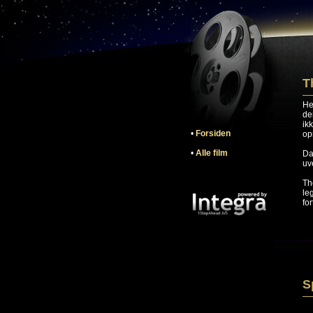
T
He
de
ik
•
Forsiden
op
•
Alle film
Da
uv
Th
le
for
S