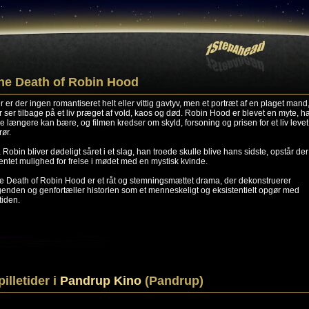
he Death of Robin Hood
r er der ingen romantiseret helt eller vittig gavtyv, men et portræt af en plaget mand
r ser tilbage på et liv præget af vold, kaos og død. Robin Hood er blevet en myte, h
ke længere kan bære, og filmen kredser om skyld, forsoning og prisen for et liv levet 
rør.
 Robin bliver dødeligt såret i et slag, han troede skulle blive hans sidste, opstår de
entet mulighed for frelse i mødet med en mystisk kvinde.
e Death of Robin Hood er et råt og stemningsmættet drama, der dekonstruerer
genden og genfortæller historien som et menneskeligt og eksistentielt opgør med
tiden.
pilletider i
Pandrup Kino
(Pandrup)