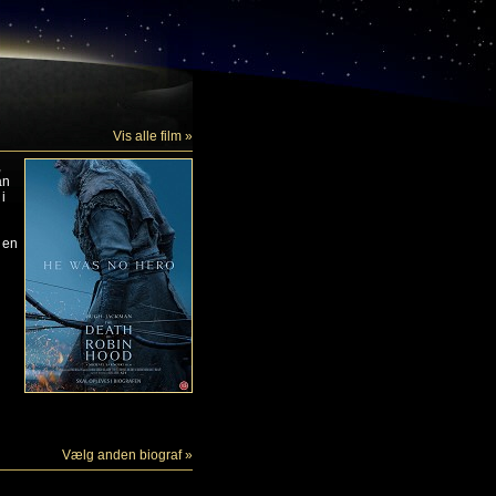
Vis alle film »
,
an
i
r en
Vælg anden biograf »