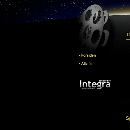
T
•
Forsiden
•
Alle film
S