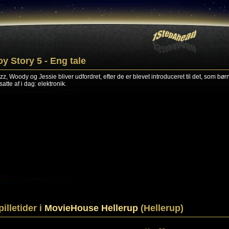
oy Story 5 - Eng tale
zz, Woody og Jessie bliver udfordret, efter de er blevet introduceret til det, som bør
atte af i dag: elektronik.
pilletider i
MovieHouse Hellerup
(Hellerup)