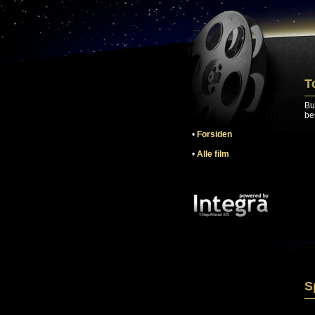
T
Bu
bes
•
Forsiden
•
Alle film
S