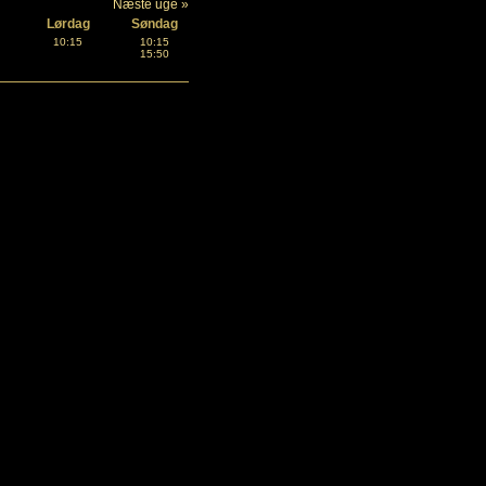
Næste uge »
Lørdag
Søndag
10:15
10:15
15:50