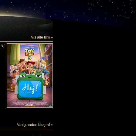
Vis alle film »
n er
Vælg anden biograf »