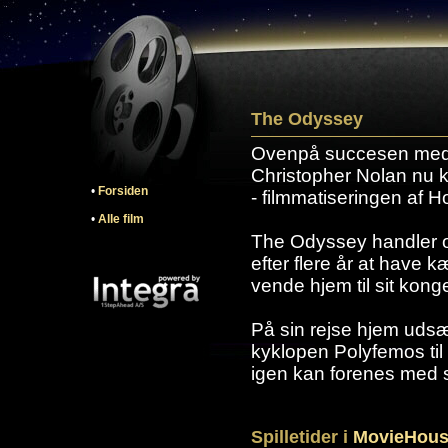
The Odyssey
Ovenpå succesen med '
Christopher Nolan nu k
•
Forsiden
- filmmatiseringen af 
•
Alle film
The Odyssey handler 
efter flere år at have 
vende hjem til sit kong
På sin rejse hjem udsætt
kyklopen Polyfemos til 
igen kan forenes med 
Spilletider i
MovieHous