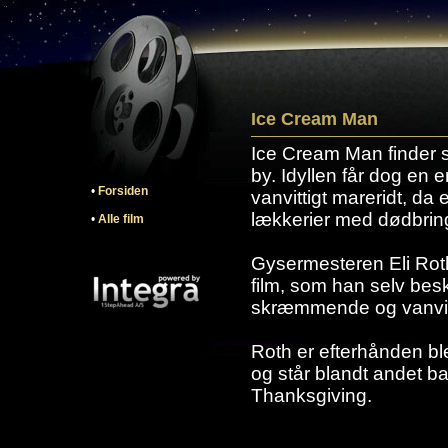
Ice Cream Man
Ice Cream Man finder s
by. Idyllen får dog en 
•
Forsiden
vanvittigt mareridt, d
lækkerier med dødbring
•
Alle film
Gysermesteren Eli Rot
film, som han selv bes
skræmmende og vanvittig
Roth er efterhånden b
og står blandt andet b
Thanksgiving.