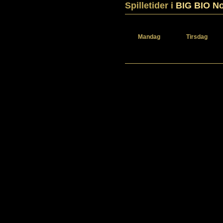
Spilletider i
BIG BIO N
Mandag
Tirsdag