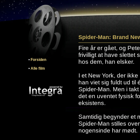
Spider-Man: Brand New
Fire år er gået, og Pete
frivilligt at have slette
•
Forsiden
hos dem, han elsker.
•
Alle film
I et New York, der ikk
han viet sig fuldt ud ti
Spider-Man. Men i takt
det en uventet fysisk f
eksistens.
Samtidig begynder et m
Spider-Man stilles over
nogensinde har mødt.