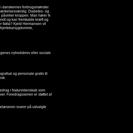
en i danskernes forbrugsmønster
bemærkelsesværdig. Diabetes- og
påvirker kroppen. Man hører fx
undt og kan fremkalde kræft og
er fakta? Kjeld Hermansen vil
 hjertekarsygdomme,
agenes nyhedsbrev eller sociale
grafsal og personale gratis til
osk.
foredrag i Naturvidenskab som
er. Foredragsserien er støttet af
forelæseren svarer på udvalgte