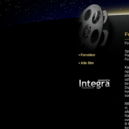
F
Fo
Sp
•
Forsiden
Pa
Fo
•
Alle film
Ka
og
pl
ud
be
Du
hv
so
Mi
vi
af
Na
ov
ti
for