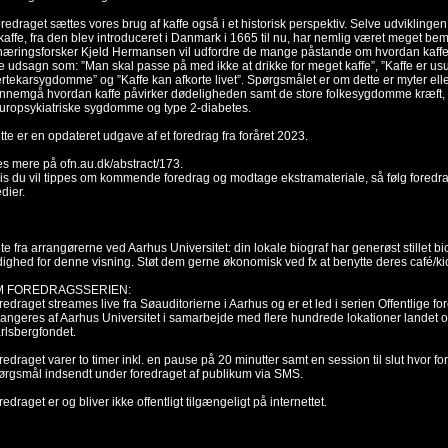
foredraget sættes vores brug af kaffe også i et historisk perspektiv. Selve udvikling
 kaffe, fra den blev introduceret i Danmark i 1665 til nu, har nemlig været meget 
næringsforsker Kjeld Hermansen vil udfordre de mange påstande om hvordan kaffe 
te udsagn som: ”Man skal passe på med ikke at drikke for meget kaffe”, ”Kaffe er us
ertekarsygdomme” og ”Kaffe kan afkorte livet”. Spørgsmålet er om dette er myter ell
nnemgå hvordan kaffe påvirker dødeligheden samt de store folkesygdomme kræft,
uropsykiatriske sygdomme og type 2-diabetes.
tte er en opdateret udgave af et foredrag fra foråret 2023.
s mere på ofn.au.dk/abstract/173.
is du vil tippes om kommende foredrag og modtage ekstramateriale, så følg foredr
dier.
te fra arrangørerne ved Aarhus Universitet: din lokale biograf har generøst stillet bio
dighed for denne visning. Støt dem gerne økonomisk ved fx at benytte deres café/ki
M FOREDRAGSSERIEN:
redraget streames live fra Søauditorierne i Aarhus og er et led i serien Offentlige 
rangeres af Aarhus Universitet i samarbejde med flere hundrede lokationer landet ov
rlsbergfondet.
redraget varer to timer inkl. en pause på 20 minutter samt en session til slut hvor 
ørgsmål indsendt under foredraget af publikum via SMS.
redraget er og bliver ikke offentligt tilgængeligt på internettet.