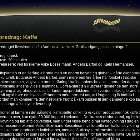
oredrag: Kaffe
redraget livestreames fra Aarhus Universitet. Gratis adgang, støt din biograf.
rog: dansk
use: 20 minutter
relæsere: ved forskerne Aske Bosselmann, Anders Barfod og Kjeld Hermansen.
ffeplanten er en flerårig afgrøde med en enorm betydning globalt – både økonomis
 kulturelt. Botaniker Anders Barfod, som i mere end fire årtier har forsket i tropiske
anteressourcer, vil give en bred indføring i kaffeplantens botanik – herunder den ny
forskning af dens vilde slægtninge. Coffea-slægten illustrerer glimrende den store
tydning af agrobiodiversitet for landbrugsproduktionen i en verden i stadig forandri
 vil også høre om hvad kaffebønnen mere præcist udgør i frugten, og få indblik i
ordan man kommer fra den høstklare frugt på kaffebusken til den dampende kop ka
m mange af os nyder hver dag.
llioner af farmere i det såkaldte ’kaffebælte’ omkring Ækvator producerer nok kaffe ti
, verden over, kan nyde 30.000 kopper i sekundet. Det kræver et stort areal, og histori
skovning og tab af biodiversitet, men under visse forhold har kaffedyrkning i dag en 
turressourceøkonom Aske Skovmand Bosselmann vil fortælle om kaffens dyrkning
er ikke bare producerer kaffebønner, men også økosystemtjenester som vi alle kan dr
l klimaforandringer som i dag er et centralt emne inden for bæredygtig kaffe. Du får o
skning der skal sørge for at vi fortsat kan drikke kaffe i et forandret klima.