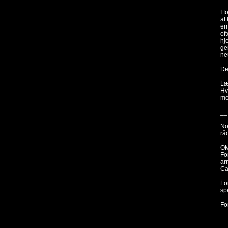
I 
af
er
of
hj
ge
ne
De
Læ
Hv
me
__
No
rå
O
Fo
ar
Ca
Fo
sp
Fo