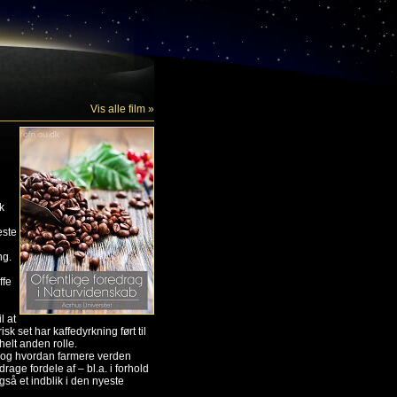
Vis alle film »
k
este
ng.
ffe
l at
sk set har kaffedyrkning ført til
helt anden rolle.
 og hvordan farmere verden
age fordele af – bl.a. i forhold
gså et indblik i den nyeste