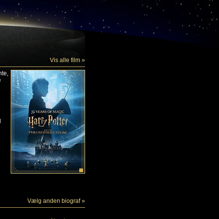
Vis alle film »
nte,
e
d
Vælg anden biograf »