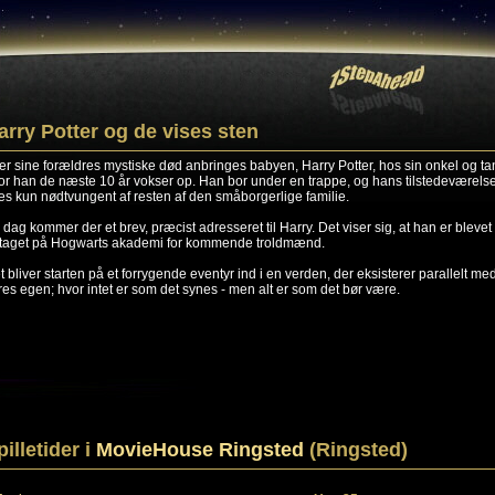
arry Potter og de vises sten
ter sine forældres mystiske død anbringes babyen, Harry Potter, hos sin onkel og ta
or han de næste 10 år vokser op. Han bor under en trappe, og hans tilstedeværels
les kun nødtvungent af resten af den småborgerlige familie.
 dag kommer der et brev, præcist adresseret til Harry. Det viser sig, at han er blevet
taget på Hogwarts akademi for kommende troldmænd.
t bliver starten på et forrygende eventyr ind i en verden, der eksisterer parallelt me
res egen; hvor intet er som det synes - men alt er som det bør være.
pilletider i
MovieHouse Ringsted
(Ringsted)