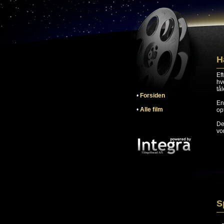
H
Ef
hv
tå
•
Forsiden
En
•
Alle film
op
De
vo
S