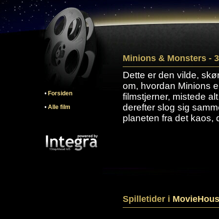
Minions & Monsters - 3
Dette er den vilde, skø
om, hvordan Minions e
•
Forsiden
filmstjerner, mistede al
derefter slog sig samm
•
Alle film
planeten fra det kaos, 
Spilletider i
MovieHous