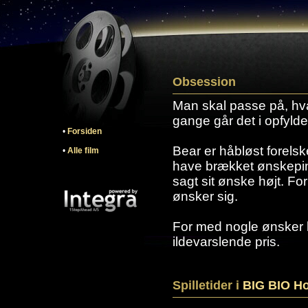
Obsession
Man skal passe på, hv
gange går det i opfylde
•
Forsiden
Bear er håbløst forelske
•
Alle film
have brækket ønskepin
sagt sit ønske højt. Fo
ønsker sig.
For med nogle ønsker
ildevarslende pris.
Spilletider i
BIG BIO Ho