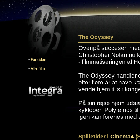
The Odyssey
Ovenpå succesen med '
Christopher Nolan nu k
•
Forsiden
- filmmatiseringen af 
•
Alle film
The Odyssey handler 
efter flere år at have 
vende hjem til sit kong
På sin rejse hjem udsætt
kyklopen Polyfemos til 
igen kan forenes med 
Spilletider i
Cinema4
(S