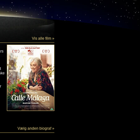
Vis alle film »
rs
t
ske
r
Vælg anden biograf »