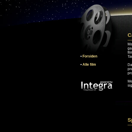
C
Ma
ga
fi
•
Forsiden
Ta
•
Alle film
Da
pr
pr
Me
si
S