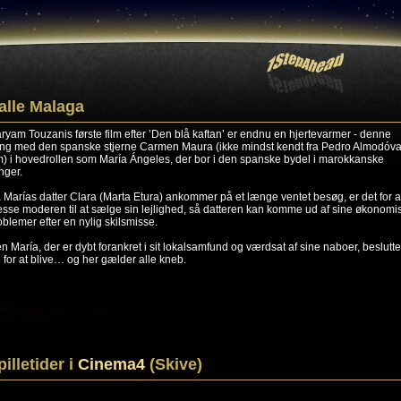
alle Malaga
ryam Touzanis første film efter ’Den blå kaftan’ er endnu en hjertevarmer - denne
ng med den spanske stjerne Carmen Maura (ikke mindst kendt fra Pedro Almodóva
lm) i hovedrollen som María Ángeles, der bor i den spanske bydel i marokkanske
nger.
 Marías datter Clara (Marta Etura) ankommer på et længe ventet besøg, er det for a
esse moderen til at sælge sin lejlighed, så datteren kan komme ud af sine økonomi
oblemer efter en nylig skilsmisse.
n María, der er dybt forankret i sit lokalsamfund og værdsat af sine naboer, beslutte
g for at blive… og her gælder alle kneb.
pilletider i
Cinema4
(Skive)