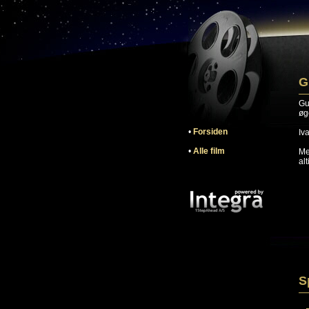
G
Gu
øg
•
Forsiden
Iv
•
Alle film
Me
al
S