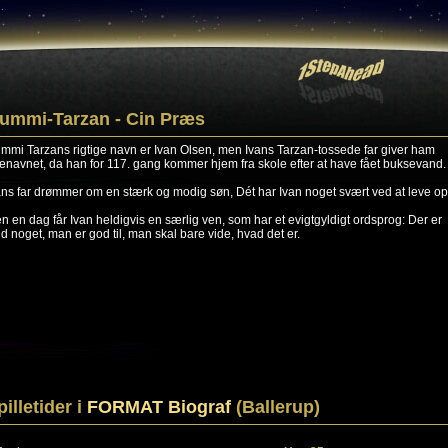
ummi-Tarzan - Cin Præs
mmi Tarzans rigtige navn er Ivan Olsen, men Ivans Tarzan-tossede far giver ham
enavnet, da han for 117. gang kommer hjem fra skole efter at have fået buksevand.
ans far drømmer om en stærk og modig søn, Dét har Ivan noget svært ved at leve op t
n en dag får Ivan heldigvis en særlig ven, som har et evigtgyldigt ordsprog: Der er
tid noget, man er god til, man skal bare vide, hvad det er.
pilletider i
FORMAT Biograf
(Ballerup)