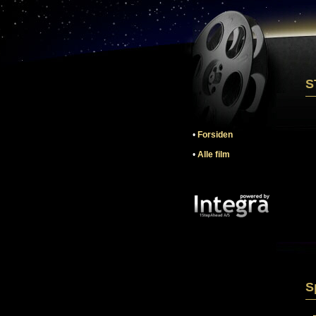
S
•
Forsiden
•
Alle film
S