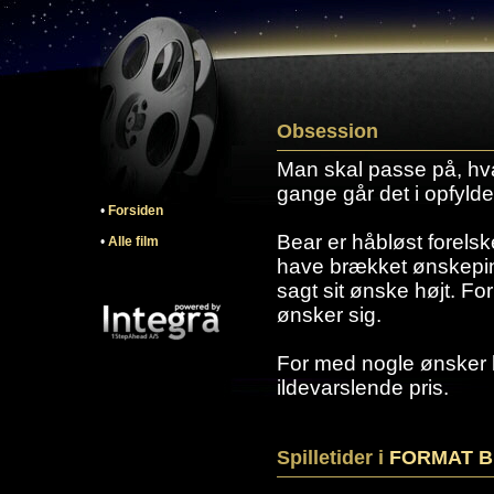
Obsession
Man skal passe på, hv
gange går det i opfylde
•
Forsiden
Bear er håbløst forelske
•
Alle film
have brækket ønskepin
sagt sit ønske højt. Fo
ønsker sig.
For med nogle ønsker
ildevarslende pris.
Spilletider i
FORMAT Bi