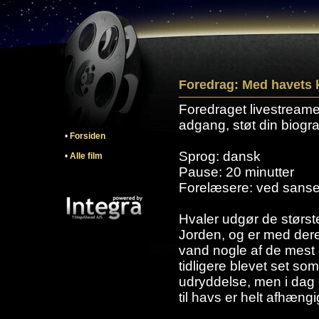
Foredrag: Med havets 
Foredraget livestreames
adgang, støt din biogra
•
Forsiden
Sprog: dansk
•
Alle film
Pause: 20 minutter
Forelæsere: ved sanse
Hvaler udgør de størst
Jorden, og er med deres 
vand nogle af de mest
tidligere blevet set so
udryddelse, men i dag 
til havs er helt afhæng