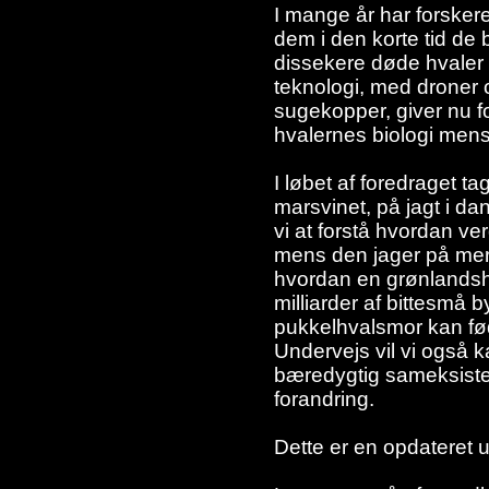
I mange år har forskere
dem i den korte tid de 
dissekere døde hvaler 
teknologi, med droner
sugekopper, giver nu f
hvalernes biologi mens 
I løbet af foredraget t
marsvinet, på jagt i 
vi at forstå hvordan ve
mens den jager på mer
hvordan en grønlandshv
milliarder af bittesmå 
pukkelhvalsmor kan fød
Undervejs vil vi også k
bæredygtig sameksiste
forandring.
Dette er en opdateret 