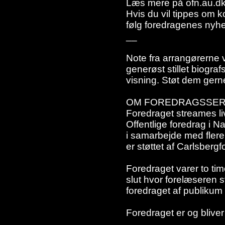
Læs mere på ofn.au.dk
Hvis du vil tippes om
følg foredragenes nyhe
__
Note fra arrangørerne v
generøst stillet biograf
visning. Støt dem gern
OM FOREDRAGSSER
Foredraget streames liv
Offentlige foredrag i 
i samarbejde med flere
er støttet af Carlsbergf
Foredraget varer to tim
slut hvor forelæseren 
foredraget af publikum
Foredraget er og bliver 