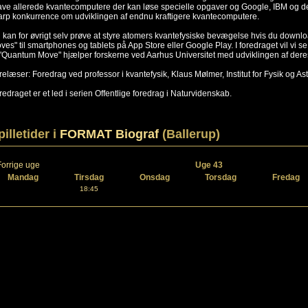
ve allerede kvantecomputere der kan løse specielle opgaver og Google, IBM og det k
arp konkurrence om udviklingen af endnu kraftigere kvantecomputere.
 kan for øvrigt selv prøve at styre atomers kvantefysiske bevægelse hvis du downlo
ves" til smartphones og tablets på App Store eller Google Play. I foredraget vil vi 
 "Quantum Move" hjælper forskerne ved Aarhus Universitet med udviklingen af der
relæser: Foredrag ved professor i kvantefysik, Klaus Mølmer, Institut for Fysik og As
redraget er et led i serien Offentlige foredrag i Naturvidenskab.
pilletider i
FORMAT Biograf
(Ballerup)
Forrige uge
Uge 43
Mandag
Tirsdag
Onsdag
Torsdag
Fredag
18:45