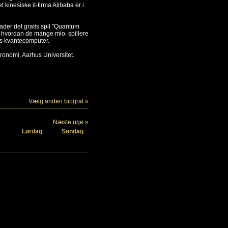
inesiske it-firma Alibaba er i
ader det gratis spil "Quantum
se hvordan de mange mio. spillere
es kvantecomputer.
tronomi, Aarhus Universitet.
Vælg anden biograf »
Næste uge »
Lørdag
Søndag