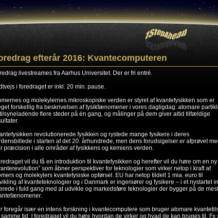
oredrag efterår 2016: Kvantecomputeren
redrag livestreames fra Aarhus Universitet. Der er fri entré.
dtvejs i foredraget er inkl. 20 min. pause.
omernes og molekylernes mikroskopiske verden er styret af kvantefysikken som er
get forskellig fra beskrivelsen af fysikfænomener i vores dagligdag: atomare partikl
 tilsyneladende flere steder på én gang, og målinger på dem giver altid tilfældige
ultater.
antefysikken revolutionerede fysikken og rystede mange fysikere i deres
rdensbillede i starten af det 20. århundrede, men dens forudsigelser er afprøvet m
or præcision i alle områder af fysikkens og kemiens verden.
foredraget vil du få en introduktion til kvantefysikken og herefter vil du høre om en ny
vanterevolution” som åbner perspektiver for teknologier som virker netop i kraft af
omers og molekylers kvantefysiske opførsel. EU har netop tildelt 1 mia. euro til
ikling af kvanteteknologier og i Danmark er ingeniører og fysikere – i et nystartet indus
lerede i fuld gang med at udvikle og markedsføre teknologier der bygger på de mes
antefænomener.
r foregår især en intens forskning i kvantecomputere som bruger atomare kvantetils
 samme tid. I foredraget vil du høre hvordan de virker og hvad de kan bruges til. Fx