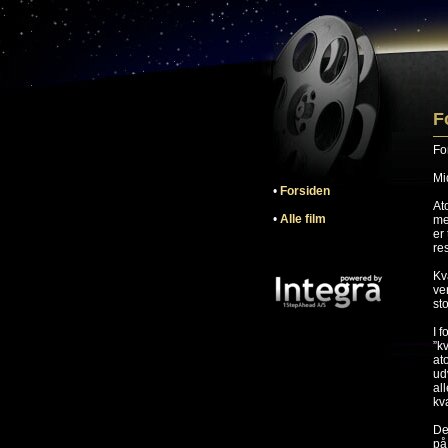
F
Fo
Mi
•
Forsiden
At
•
Alle film
me
er
res
Kv
ve
st
I 
”k
at
udv
al
kv
De
på