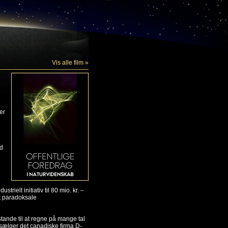
Vis alle film »
er
ed
trielt initiativ til 80 mio. kr. –
t paradoksale
tande til at regne på mange tal
 sælger det canadiske firma D-