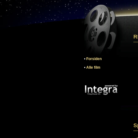
R
•
Forsiden
•
Alle film
S