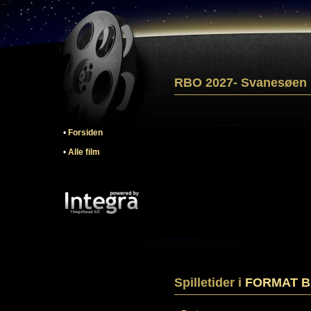
RBO 2027- Svanesøen
•
Forsiden
•
Alle film
Spilletider i
FORMAT Bi