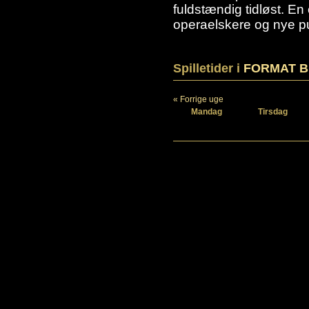
fuldstændig tidløst. En
operaelskere og nye p
Spilletider i
FORMAT Bi
« Forrige uge
Mandag
Tirsdag