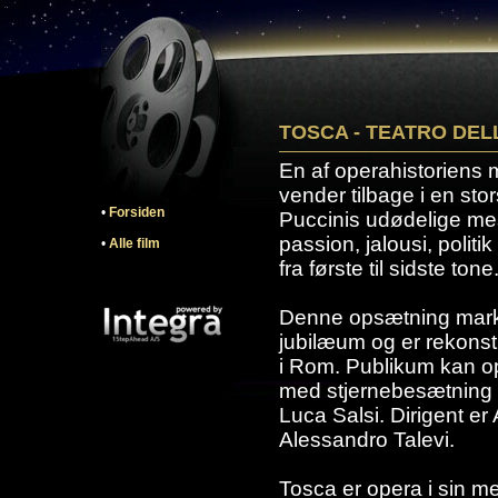
TOSCA - TEATRO DEL
En af operahistoriens 
vender tilbage i en sto
•
Forsiden
Puccinis udødelige me
passion, jalousi, politi
•
Alle film
fra første til sidste tone
Denne opsætning marke
jubilæum og er rekonstr
i Rom. Publikum kan op
med stjernebesætning 
Luca Salsi. Dirigent er 
Alessandro Talevi.
Tosca er opera i sin me