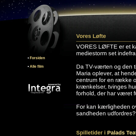
Vores Løfte
VORES LØFTE er et k
mediestorm set indefra
•
Forsiden
Da TV-værten og den t
•
Alle film
Maria oplever, at hende
centrum for en række o
krænkelser, tvinges hun
forhold, der har været 
For kan kærligheden ov
sandheden udfordres?
Spilletider i
Palads Tea