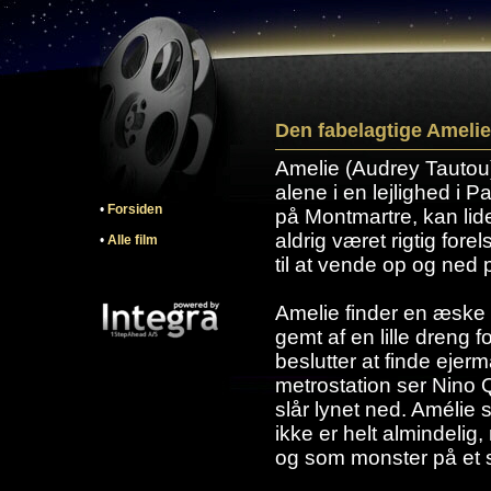
Den fabelagtige Amelie
Amelie (Audrey Tautou
alene i en lejlighed i P
•
Forsiden
på Montmartre, kan lid
aldrig været rigtig for
•
Alle film
til at vende op og ned 
Amelie finder en æske
gemt af en lille dreng 
beslutter at finde eje
metrostation ser Nino 
slår lynet ned. Amélie st
ikke er helt almindeli
og som monster på et 