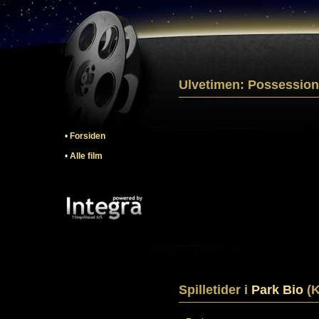
Ulvetimen: Possession
•
Forsiden
•
Alle film
Spilletider i
Park Bio
(K