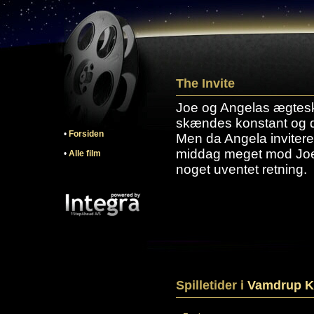
The Invite
Joe og Angelas ægtesk
skændes konstant og d
•
Forsiden
Men da Angela invitere
middag meget mod Joes 
•
Alle film
noget uventet retning.
Spilletider i
Vamdrup K