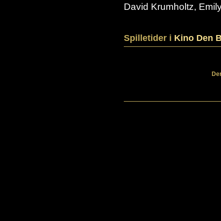
David Krumholtz, Emil
Spilletider i
Kino Den B
Der