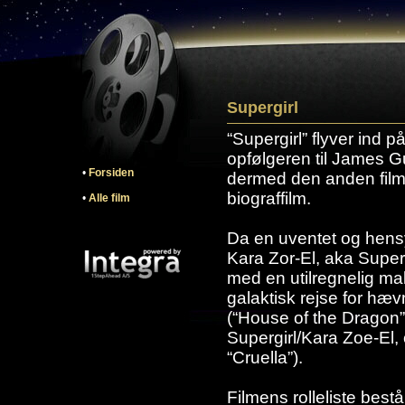
Supergirl
“Supergirl” flyver ind p
opfølgeren til James G
•
Forsiden
dermed den anden film 
biograffilm.
•
Alle film
Da en uventet og hensy
Kara Zor-El, aka Superg
med en utilregnelig ma
galaktisk rejse for hæv
(“House of the Dragon”
Supergirl/Kara Zoe-El, o
“Cruella”).
Filmens rolleliste best