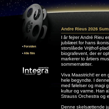
Andre Rieus 2026 Summ
I år fejrer André Rieu 
jubilæet for hans iko
•
Forsiden
storslåede Vrijthof-pla
biografevent, der er op
•
Alle film
markerer to årtiers mu
sommernætter.
Viva Maastricht! er en 
hele begyndte. I denne
med følelser og magi gi
kultur og varme. Han 
Strauss Orchestra og e
Denne skelsættende jub