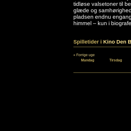
tidløse valsetoner til 
glæde og samhørighed. T
pladsen endnu engang 
himmel – kun i biogra
Spilletider i
Kino Den B
« Forrige uge
Mandag
Tirsdag